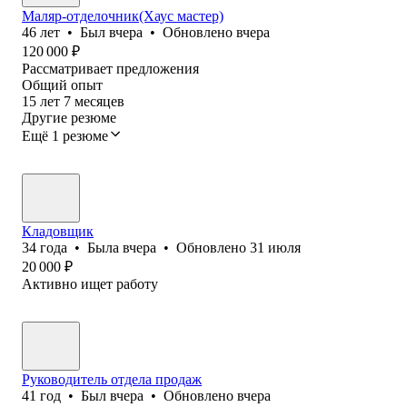
Маляр-отделочник(Хаус мастер)
46
лет
•
Был
вчера
•
Обновлено
вчера
120 000
₽
Рассматривает предложения
Общий опыт
15
лет
7
месяцев
Другие резюме
Ещё 1 резюме
Кладовщик
34
года
•
Была
вчера
•
Обновлено
31 июля
20 000
₽
Активно ищет работу
Руководитель отдела продаж
41
год
•
Был
вчера
•
Обновлено
вчера