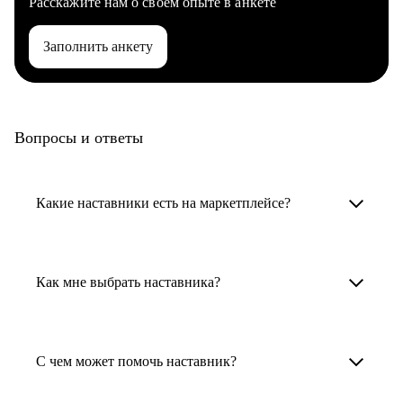
Расскажите нам о своем опыте в анкете
Заполнить анкету
Вопросы и ответы
Какие наставники есть на маркетплейсе?
Карьерные наставники — это HR-
специалисты, карьерные консультанты,
Как мне выбрать наставника?
психологи, резюмерайтеры и менторы.
Умный поиск поможет в три клика выбрать
Менторы работают в ИТ, дизайне, других
наставника для достижения вашей цели.
С чем может помочь наставник?
узкоспециализированных сферах. Они
помогут прокачать навыки, построить