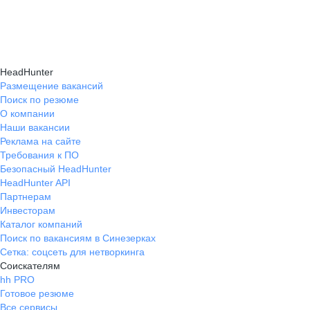
и правильно презентовать себя работодателю,
текущем месте работы и о том, кому он будет
Да, на карьерном маркетплейсе hh.ru доступна
что повышает шансы трудоустройства.
полезен, с какими запросами работает.
помощь с поиском работы онлайн: эксперты
Вы точно найдёте того, кто вам нужен!
помогут разработать стратегию, подобрать
HeadHunter
вакансии и повысить эффективность
Размещение вакансий
Поиск по резюме
трудоустройства.
О компании
Наши вакансии
Реклама на сайте
Требования к ПО
Безопасный HeadHunter
HeadHunter API
Партнерам
Инвесторам
Каталог компаний
Поиск по вакансиям в Синезерках
Сетка: соцсеть для нетворкинга
Соискателям
hh PRO
Готовое резюме
Все сервисы