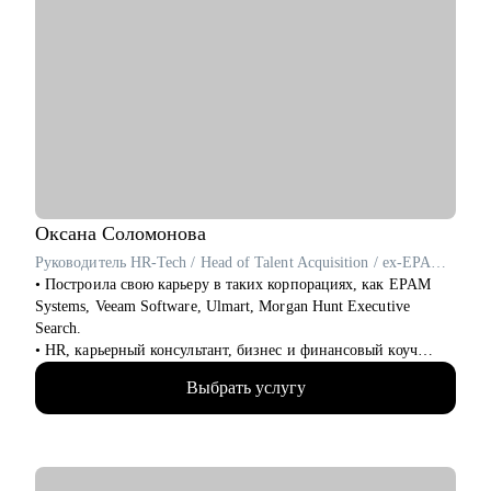
Оксана
Соломонова
Руководитель HR-Tech / Head of Talent Acquisition / ex-EPAM Systems, Veeam Software
• Построила свою карьеру в таких корпорациях, как EPAM
Systems, Veeam Software, Ulmart, Morgan Hunt Executive
Search.
• HR, карьерный консультант, бизнес и финансовый коуч
(ICF), ментор по управлению командой для руководителей
Выбрать услугу
(ICF).
• С нуля создавала HR программы и IT продукты и внедряла в
компании на 60К+ человек на всех континентах, привлекала
лучшие таланты в России и формировала команды для
активов компаний списка Forbes Russia.