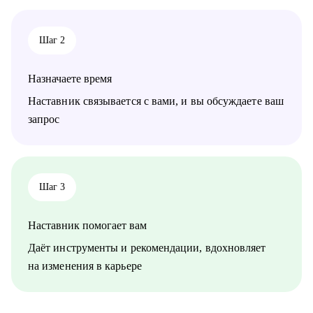
Кому могу помочь:
• продюсеры, менеджеры проектов, аккаунт-менеджеры
• творческие единицы: графические дизайнеры, моушен-
Шаг 2
дизайнеры, иллюстраторы, режиссеры, операторы, креаторы,
копирайтеры и т.д.
• предприниматели в креативных индустриях
Назначаете время
Наставник связывается с вами, и вы обсуждаете ваш
запрос
Шаг 3
Наставник помогает вам
Даёт инструменты и рекомендации, вдохновляет
на изменения в карьере