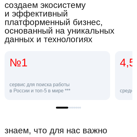
создаем экосистему
и эффективный
платформенный бизнес,
основанный на уникальных
данных и технологиях
4,5
2
сот
средняя оценка hh.ru как работодателя **
в hh
знаем, что для нас важно