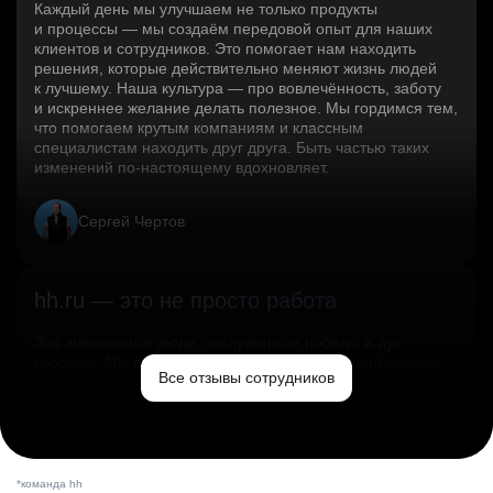
Каждый день мы улучшаем не только продукты
и процессы — мы создаём передовой опыт для наших
клиентов и сотрудников. Это помогает нам находить
решения, которые действительно меняют жизнь людей
к лучшему. Наша культура — про вовлечённость, заботу
и искреннее желание делать полезное. Мы гордимся тем,
что помогаем крутым компаниям и классным
специалистам находить друг друга. Быть частью таких
изменений по‑настоящему вдохновляет.
Сергей Чертов
hh.ru — это не просто работа
Это эмпатичные люди, заслуженные победы и дух
свободы. Мы помогаем миру и создаём лучший сервис
Все отзывы сотрудников
по поиску работы в стране.
Ольга Емельянова
*команда hh