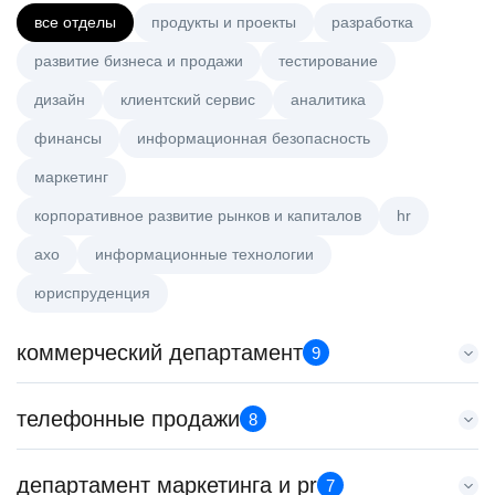
все отделы
продукты и проекты
разработка
развитие бизнеса и продажи
тестирование
дизайн
клиентский сервис
аналитика
финансы
информационная безопасность
маркетинг
корпоративное развитие рынков и капиталов
hr
axo
информационные технологии
юриспруденция
коммерческий департамент
9
Key Account Manager (EdTech)
телефонные продажи
8
HeadHunter::Коммерческий департамент
7 авг. 2026
Менеджер по продажам в сегменте малого и среднего
департамент маркетинга и pr
150000 ₽
7