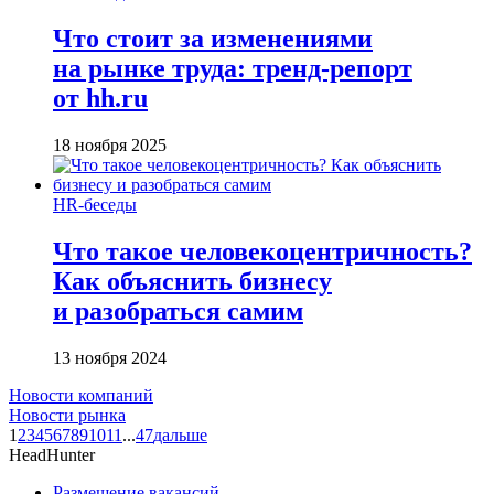
Что стоит за изменениями
на рынке труда: тренд-репорт
от hh.ru
18 ноября 2025
HR-беседы
Что такое человеко­центричность?
Как объяснить бизнесу
и разобраться самим
13 ноября 2024
Новости компаний
Новости рынка
1
2
3
4
5
6
7
8
9
10
11
...
47
дальше
HeadHunter
Размещение вакансий